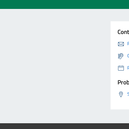
Cont
Prob