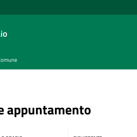
io
l Comune
ne appuntamento